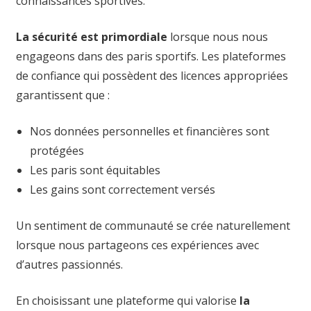
connaissances sportives.
La sécurité est primordiale
lorsque nous nous
engageons dans des paris sportifs. Les plateformes
de confiance qui possèdent des licences appropriées
garantissent que :
Nos données personnelles et financières sont
protégées
Les paris sont équitables
Les gains sont correctement versés
Un sentiment de communauté se crée naturellement
lorsque nous partageons ces expériences avec
d’autres passionnés.
En choisissant une plateforme qui valorise
la