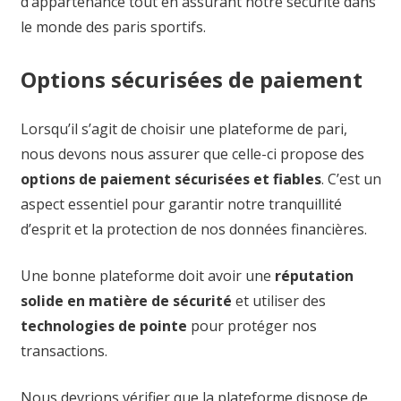
d’appartenance tout en assurant notre sécurité dans
le monde des paris sportifs.
Options sécurisées de paiement
Lorsqu’il s’agit de choisir une plateforme de pari,
nous devons nous assurer que celle-ci propose des
options de paiement sécurisées et fiables
. C’est un
aspect essentiel pour garantir notre tranquillité
d’esprit et la protection de nos données financières.
Une bonne plateforme doit avoir une
réputation
solide en matière de sécurité
et utiliser des
technologies de pointe
pour protéger nos
transactions.
Nous devrions vérifier que la plateforme dispose de