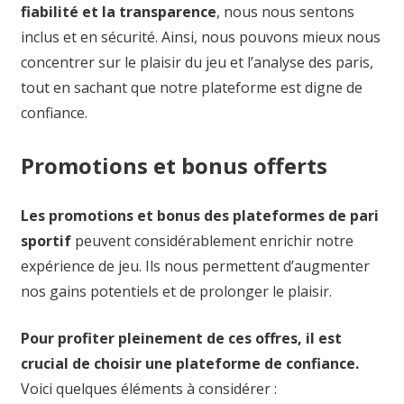
fiabilité et la transparence
, nous nous sentons
inclus et en sécurité. Ainsi, nous pouvons mieux nous
concentrer sur le plaisir du jeu et l’analyse des paris,
tout en sachant que notre plateforme est digne de
confiance.
Promotions et bonus offerts
Les promotions et bonus des plateformes de pari
sportif
peuvent considérablement enrichir notre
expérience de jeu. Ils nous permettent d’augmenter
nos gains potentiels et de prolonger le plaisir.
Pour profiter pleinement de ces offres, il est
crucial de choisir une plateforme de confiance.
Voici quelques éléments à considérer :