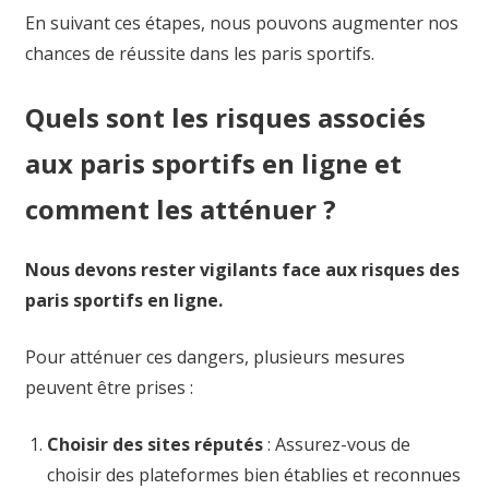
En suivant ces étapes, nous pouvons augmenter nos
chances de réussite dans les paris sportifs.
Quels sont les risques associés
aux paris sportifs en ligne et
comment les atténuer ?
Nous devons rester vigilants face aux risques des
paris sportifs en ligne.
Pour atténuer ces dangers, plusieurs mesures
peuvent être prises :
Choisir des sites réputés
: Assurez-vous de
choisir des plateformes bien établies et reconnues