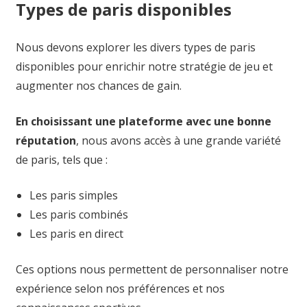
Types de paris disponibles
Nous devons explorer les divers types de paris
disponibles pour enrichir notre stratégie de jeu et
augmenter nos chances de gain.
En choisissant une plateforme avec une bonne
réputation
, nous avons accès à une grande variété
de paris, tels que :
Les paris simples
Les paris combinés
Les paris en direct
Ces options nous permettent de personnaliser notre
expérience selon nos préférences et nos