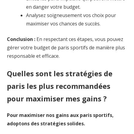
en danger votre budget.
Analysez soigneusement vos choix pour
maximiser vos chances de succès.
Conclusion :
En respectant ces étapes, vous pouvez
gérer votre budget de paris sportifs de manière plus
responsable et efficace.
Quelles sont les stratégies de
paris les plus recommandées
pour maximiser mes gains ?
Pour maximiser nos gains aux paris sportifs,
adoptons des stratégies solides.