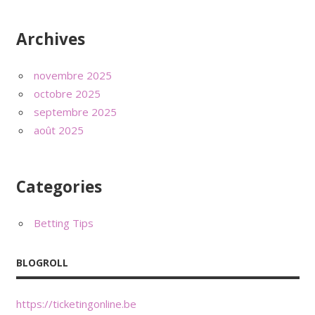
Archives
novembre 2025
octobre 2025
septembre 2025
août 2025
Categories
Betting Tips
BLOGROLL
https://ticketingonline.be