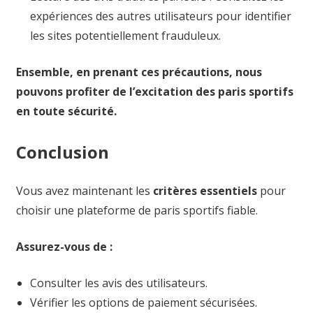
expériences des autres utilisateurs pour identifier
les sites potentiellement frauduleux.
Ensemble, en prenant ces précautions, nous
pouvons profiter de l’excitation des paris sportifs
en toute sécurité.
Conclusion
Vous avez maintenant les
critères essentiels
pour
choisir une plateforme de paris sportifs fiable.
Assurez-vous de :
Consulter les avis des utilisateurs.
Vérifier les options de paiement sécurisées.