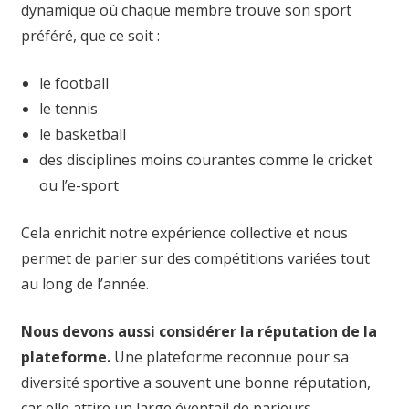
dynamique où chaque membre trouve son sport
préféré, que ce soit :
le football
le tennis
le basketball
des disciplines moins courantes comme le cricket
ou l’e-sport
Cela enrichit notre expérience collective et nous
permet de parier sur des compétitions variées tout
au long de l’année.
Nous devons aussi considérer la réputation de la
plateforme.
Une plateforme reconnue pour sa
diversité sportive a souvent une bonne réputation,
car elle attire un large éventail de parieurs.