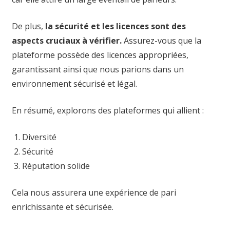
De plus,
la sécurité et les licences sont des
aspects cruciaux à vérifier.
Assurez-vous que la
plateforme possède des licences appropriées,
garantissant ainsi que nous parions dans un
environnement sécurisé et légal.
En résumé, explorons des plateformes qui allient :
Diversité
Sécurité
Réputation solide
Cela nous assurera une expérience de pari
enrichissante et sécurisée.