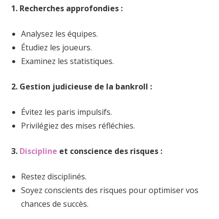
1. Recherches approfondies :
Analysez les équipes.
Étudiez les joueurs.
Examinez les statistiques.
2. Gestion judicieuse de la bankroll :
Évitez les paris impulsifs.
Privilégiez des mises réfléchies.
3.
Discipline
et conscience des risques :
Restez disciplinés.
Soyez conscients des risques pour optimiser vos
chances de succès.