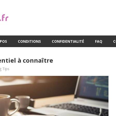
OPOS
CONDITIONS
CONFIDENTIALITÉ
FAQ
C
entiel à connaître
g Tips