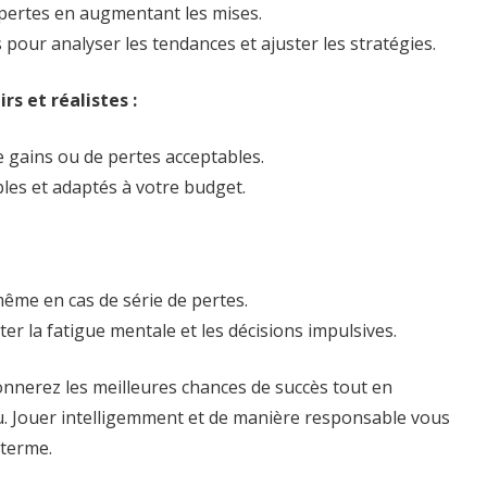
pertes en augmentant les mises.
 pour analyser les tendances et ajuster les stratégies.
rs et réalistes :
e gains ou de pertes acceptables.
bles et adaptés à votre budget.
 même en cas de série de pertes.
er la fatigue mentale et les décisions impulsives.
onnerez les meilleures chances de succès tout en
eu. Jouer intelligemment et de manière responsable vous
 terme.