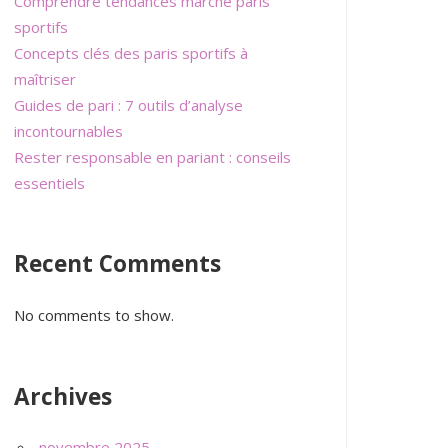
Comprendre tendances marché paris
sportifs
Concepts clés des paris sportifs à
maîtriser
Guides de pari : 7 outils d’analyse
incontournables
Rester responsable en pariant : conseils
essentiels
Recent Comments
No comments to show.
Archives
novembre 2025