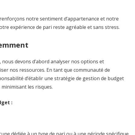
s renforçons notre sentiment d’appartenance et notre
notre expérience de pari reste agréable et sans stress.
igemment
, nous devons d’abord analyser nos options et
miser nos ressources. En tant que communauté de
onsabilité d’établir une stratégie de gestion de budget
 minimisant les risques.
dget :
acune dédiée à un type de pari ou à une période spécifique.