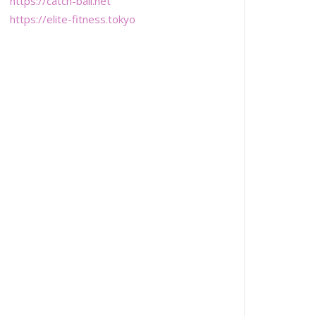
https://catch-ball.net
https://elite-fitness.tokyo