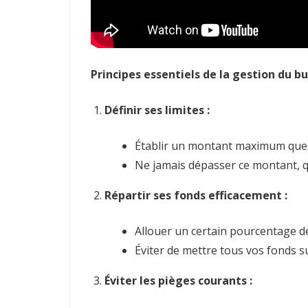
Principes essentiels de la gestion du bu
Définir ses limites :
Établir un montant maximum que 
Ne jamais dépasser ce montant, qu
Répartir ses fonds efficacement :
Allouer un certain pourcentage de
Éviter de mettre tous vos fonds su
Éviter les pièges courants :