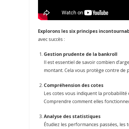
Explorons les six principes incontourna
avec succès :
Gestion prudente de la bankroll
Il est essentiel de savoir combien d’arg
montant. Cela vous protège contre de p
Compréhension des cotes
Les cotes vous indiquent la probabilit
Comprendre comment elles fonctionnent e
Analyse des statistiques
Étudiez les performances passées, les t