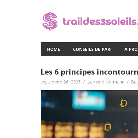
Skip
to
content
HOME
CONSEILS DE PARI
À PR
Les 6 principes incontourn
septembre 26, 2025
Lorraine Normand
Bet