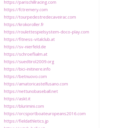
https://parischillracing.com
https://fctremery.com
https://tourpedestredecaveirac.com
https://krokoroller.fr
https://roulettespielsystem-doco-play.com
https://fitness-vitalclub.at
https://sv-nierfeld.de
https://schroeflialm.at
https://suedtirol2009.org
https://bici-initinere.info
https://betnuovo.com
https://amatoricastelfusano.com
https://nettunobaseball.net
https://askt.it
https://blurimini.com
https://orcsportboateuropeans2016.com
https://fieldathletics.jp