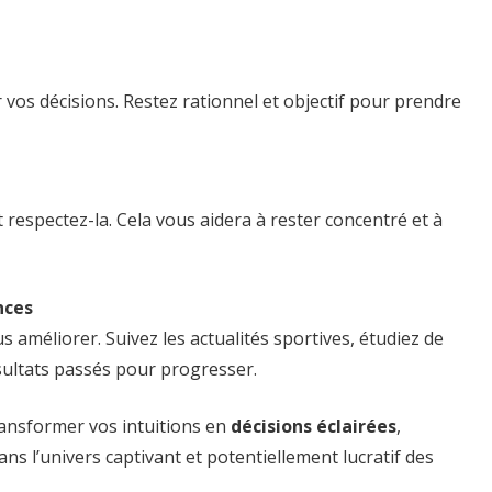
r vos décisions. Restez rationnel et objectif pour prendre
t respectez-la. Cela vous aidera à rester concentré et à
nces
 améliorer. Suivez les actualités sportives, étudiez de
sultats passés pour progresser.
ransformer vos intuitions en
décisions éclairées
,
s l’univers captivant et potentiellement lucratif des