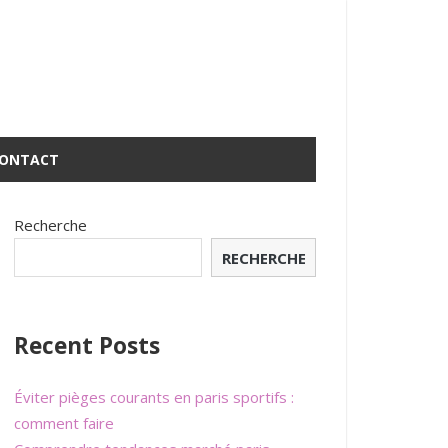
ONTACT
Recherche
RECHERCHE
Recent Posts
Éviter pièges courants en paris sportifs :
comment faire