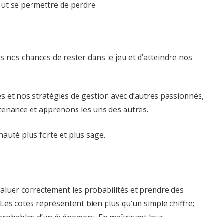
eut se permettre de perdre
 nos chances de rester dans le jeu et d’atteindre nos
s et nos stratégies de gestion avec d’autres passionnés,
enance et apprenons les uns des autres.
uté plus forte et plus sage.
valuer correctement les probabilités et prendre des
. Les cotes représentent bien plus qu’un simple chiffre;
s probables d’un événement. En maîtrisant leur