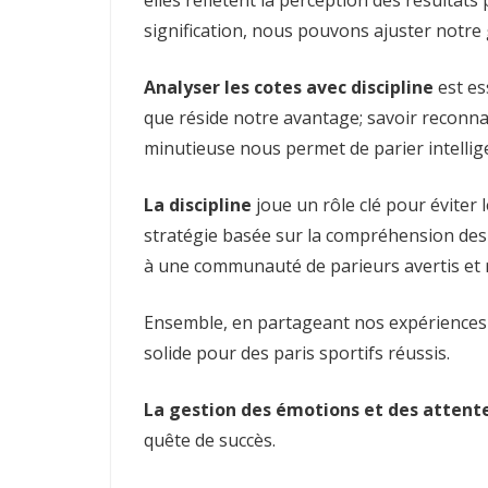
signification, nous pouvons ajuster notre
Analyser les cotes avec discipline
est es
que réside notre avantage; savoir reconna
minutieuse nous permet de parier intellig
La discipline
joue un rôle clé pour éviter 
stratégie basée sur la compréhension des
à une communauté de parieurs avertis et 
Ensemble, en partageant nos expériences
solide pour des paris sportifs réussis.
La gestion des émotions et des attent
quête de succès.