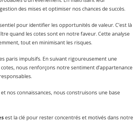
 gestion des mises et optimiser nos chances de succès.
sentiel pour identifier les opportunités de valeur. C’est là
ître quand les cotes sont en notre faveur. Cette analyse
emment, tout en minimisant les risques.
les paris impulsifs. En suivant rigoureusement une
 cotes, nous renforçons notre sentiment d’appartenance
responsables.
 et nos connaissances, nous construisons une base
es
est la clé pour rester concentrés et motivés dans notre