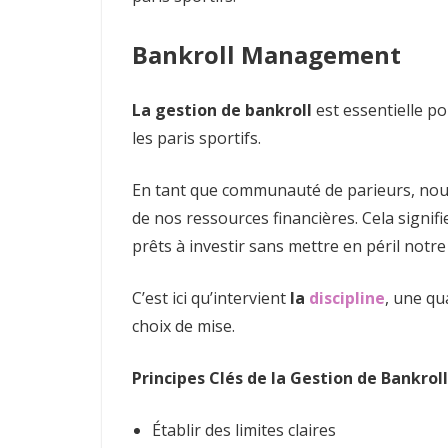
Bankroll Management
La gestion de bankroll
est essentielle p
les paris sportifs.
En tant que communauté de parieurs, nou
de nos ressources financières. Cela sign
prêts à investir sans mettre en péril notre 
C’est ici qu’intervient
la
discipline
, une qu
choix de mise.
Principes Clés de la Gestion de Bankroll
Établir des limites claires