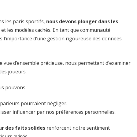
 les paris sportifs,
nous devons plonger dans les
s et les modèles cachés. En tant que communauté
s l’importance d’une gestion rigoureuse des données
e vue d’ensemble précieuse, nous permettant d’examiner
des joueurs.
us pouvons :
parieurs pourraient négliger.
laisser influencer par nos préférences personnelles.
r des faits solides
renforcent notre sentiment
eurs avisés.