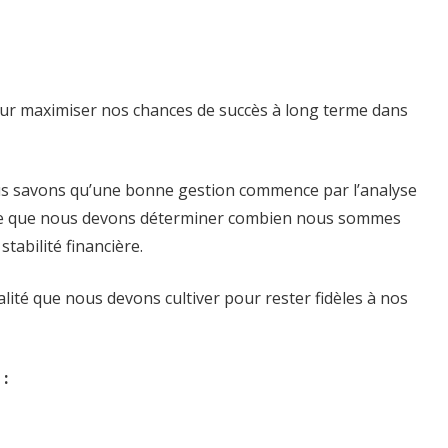
our maximiser nos chances de succès à long terme dans
s savons qu’une bonne gestion commence par l’analyse
ifie que nous devons déterminer combien nous sommes
stabilité financière.
alité que nous devons cultiver pour rester fidèles à nos
 :