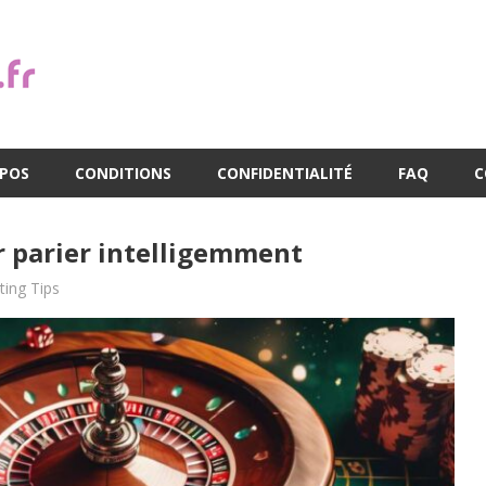
OPOS
CONDITIONS
CONFIDENTIALITÉ
FAQ
C
r parier intelligemment
ting Tips