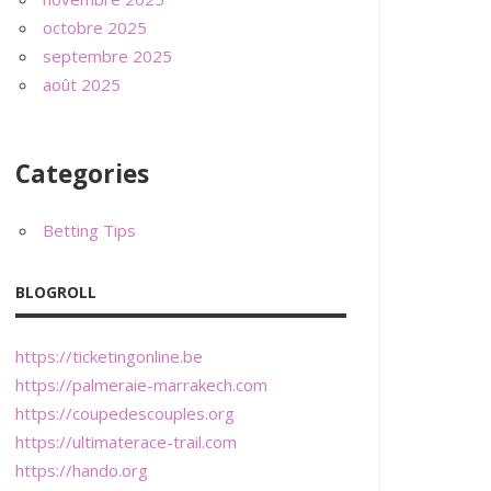
octobre 2025
septembre 2025
août 2025
Categories
Betting Tips
BLOGROLL
https://ticketingonline.be
https://palmeraie-marrakech.com
https://coupedescouples.org
https://ultimaterace-trail.com
https://hando.org