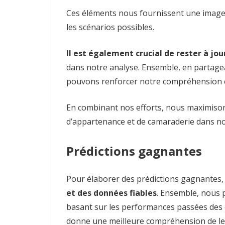
Ces éléments nous fournissent une image cl
les scénarios possibles.
Il est également crucial de rester à jo
dans notre analyse. Ensemble, en partage
pouvons renforcer notre compréhension col
En combinant nos efforts, nous maximison
d’appartenance et de camaraderie dans n
Prédictions gagnantes
Pour élaborer des prédictions gagnantes
et des données fiables
. Ensemble, nous 
basant sur les performances passées des é
donne une meilleure compréhension de le