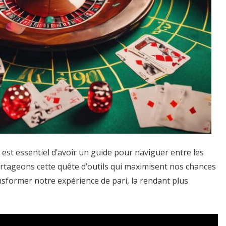
il est essentiel d’avoir un guide pour naviguer entre les
tageons cette quête d’outils qui maximisent nos chances
ansformer notre expérience de pari, la rendant plus