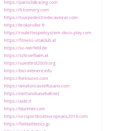
https://parischillracing.com
https://fctremery.com
https://tourpedestredecaveirac.com
https://krokoroller.fr
https://roulettespielsystem-doco-play.com
https://fitness-vitalclub.at
https://sv-nierfeld.de
https://schroeflialm.at
https://suedtirol2009.org
https://bici-initinere.info
https://betnuovo.com
https://amatoricastelfusano.com
https://nettunobaseball.net
https://askt.it
https://blurimini.com
https://orcsportboateuropeans2016.com
https://fieldathletics.jp