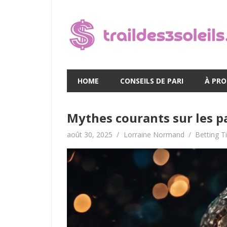
Skip
to
content
HOME
CONSEILS DE PARI
À PR
Mythes courants sur les pa
août 30, 2025
Lorraine Normand
Betting T