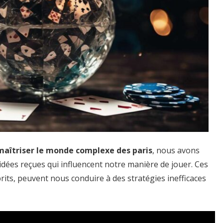
aîtriser le monde complexe des paris
, nous avons
dées reçues qui influencent notre manière de jouer. Ces
its, peuvent nous conduire à des stratégies inefficaces