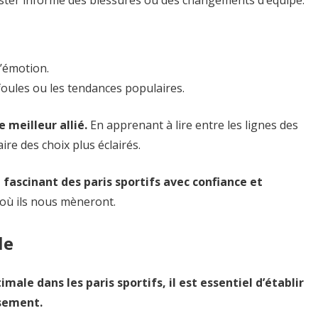
rester informé des blessures ou des changements d’équipe.
l’émotion.
foules ou les tendances populaires.
 meilleur allié.
En apprenant à lire entre les lignes des
ire des choix plus éclairés.
fascinant des paris sportifs avec confiance et
 où ils nous mèneront.
le
male dans les paris sportifs, il est essentiel d’établir
usement.