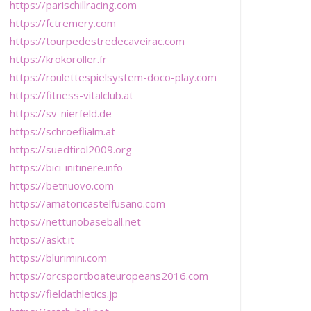
https://parischillracing.com
https://fctremery.com
https://tourpedestredecaveirac.com
https://krokoroller.fr
https://roulettespielsystem-doco-play.com
https://fitness-vitalclub.at
https://sv-nierfeld.de
https://schroeflialm.at
https://suedtirol2009.org
https://bici-initinere.info
https://betnuovo.com
https://amatoricastelfusano.com
https://nettunobaseball.net
https://askt.it
https://blurimini.com
https://orcsportboateuropeans2016.com
https://fieldathletics.jp